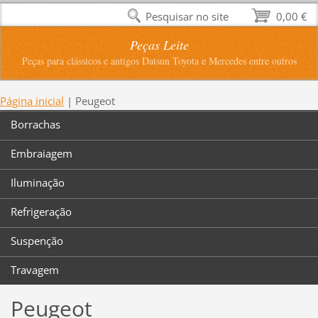
Pesquisar no site
0,00 €
Peças Leite
Peças para clássicos e antigos Datsun Toyota e Mercedes entre outros
Página inicial
|
Peugeot
Borrachas
Embraiagem
Iluminação
Refrigeração
Suspenção
Travagem
Peugeot