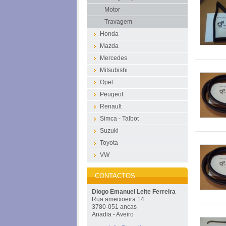
Motor
Travagem
Honda
Mazda
Mercedes
Mitsubishi
Opel
Peugeot
Renault
Simca - Talbot
Suzuki
Toyota
VW
CONTACTOS
Diogo Emanuel Leite Ferreira
Rua ameixoeira 14
3780-051 ancas
Anadia - Aveiro