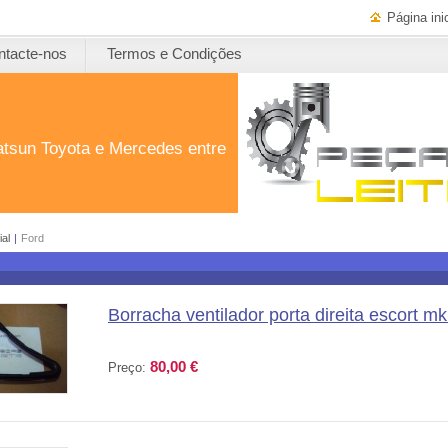
Página inic
ntacte-nos
Termos e Condições
atsun Toyota e Mercedes entre
ial
|
Ford
Borracha ventilador porta direita escort mk
80,00 €
Preço: