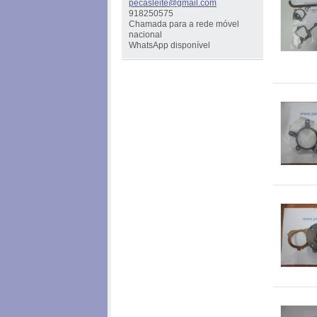
pecaslei
te@gmail
.com
918250575
Chamada para a rede móvel
nacional
WhatsApp disponível