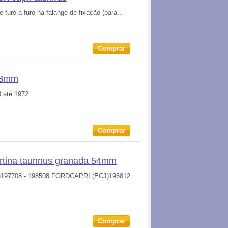
furo a furo na falange de fixação (para...
Comprar
 48mm
8 até 1972
Comprar
cortina taunnus granada 54mm
197708 - 198508 FORDCAPRI (ECJ)196812
Comprar