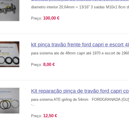
diametro interior 20,64mm = 13/16'' 3 saidas M10x1 8cm de 
100,00 €
Preço:
kit pinça travão frente ford capri e escort
para sistema ate de 48mm capri até 1970 e escort de 196
8,00 €
Preço:
Kit reparação pinça de travão ford capri 
para sistema ATE-girling de 54mm FORDGRANADA (GU)
-...
12,50 €
Preço: