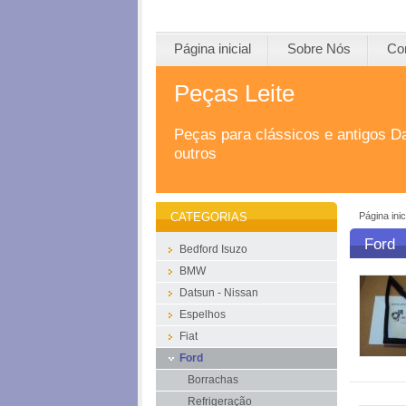
Página inicial
Sobre Nós
Co
Peças Leite
Peças para clássicos e antigos D
outros
Página inic
CATEGORIAS
Ford
Bedford Isuzo
BMW
Datsun - Nissan
Espelhos
Fiat
Ford
Borrachas
Refrigeração