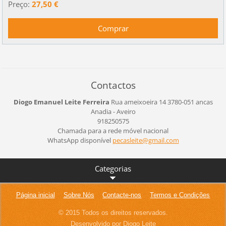
Preço:
27,50 €
Contactos
Diogo Emanuel Leite Ferreira
Rua ameixoeira 14
3780-051 ancas
Anadia - Aveiro
918250575
Chamada para a rede móvel nacional
WhatsApp disponível
pecaslei
te@gmail
.com
Categorias
Página inicial
Sobre Nós
Contacte-nos
Termos e Condições
© 2015 Todos os direitos reservados.
Desenvolvido por Diogo Leite