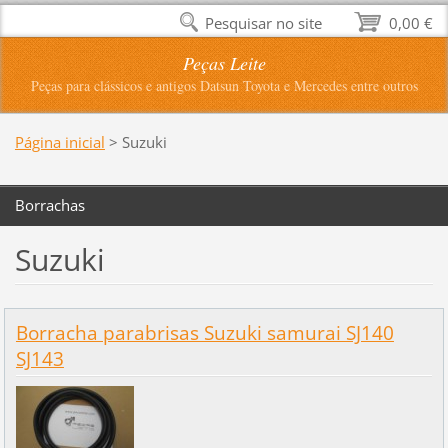
Pesquisar no site
0,00 €
Peças Leite
Peças para clássicos e antigos Datsun Toyota e Mercedes entre outros
Página inicial
>
Suzuki
Borrachas
Suzuki
Borracha parabrisas Suzuki samurai SJ140
SJ143