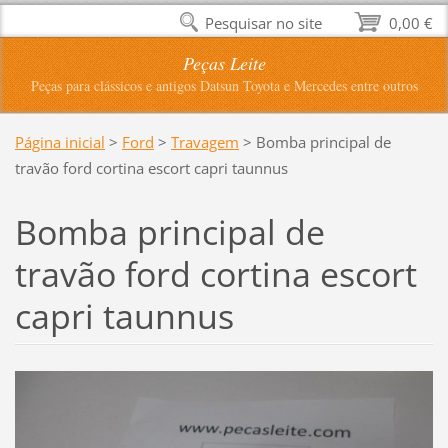
Pesquisar no site
0,00 €
Peças Leite
Peças para clássicos e antigos Datsun Toyota e Mercedes entre outros
Página inicial
>
Ford
>
Travagem
>
Bomba principal de
travão ford cortina escort capri taunnus
Bomba principal de
travão ford cortina escort
capri taunnus