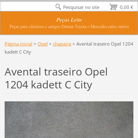
Pesquisar no site
0,00 €
Peças Leite
Peças para clássicos e antigos Datsun Toyota e Mercedes entre outros
Página inicial
>
Opel
>
chaparia
>
Avental traseiro Opel 1204
kadett C City
Avental traseiro Opel
1204 kadett C City