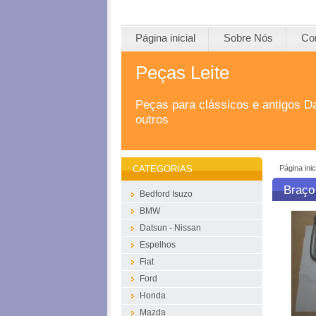
Página inicial
Sobre Nós
Co
Peças Leite
Peças para clássicos e antigos D
outros
Página inic
CATEGORIAS
Braço
Bedford Isuzo
BMW
Datsun - Nissan
Espelhos
Fiat
Ford
Honda
Mazda