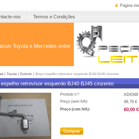
Página inic
ntacte-nos
Termos e Condições
atsun Toyota e Mercedes entre
ial
|
Toyota
|
Exterior
|
Braço espelho retrovisor esquerdo BJ40 BJ45 cinzento
 espelho retrovisor esquerdo BJ40 BJ45 cinzento
AD4348
Produto n.º:
48,78 €
Preço (sem IVA):
60,00 €
Preço (com IVA):
Comprar