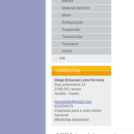
Interior
Material eléctrico
Motor
Refrigeração
Suspensão
Transmissão
Travagem
Vidros
VW
CONTACTOS
Diogo Emanuel Leite Ferreira
Rua ameixoeira 14
3780-051 ancas
Anadia - Aveiro
pecaslei
te@gmail
.com
918250575
Chamada para a rede móvel
nacional
WhatsApp disponível