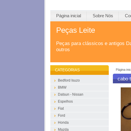
Página inicial
Sobre Nós
Co
Peças Leite
Peças para clássicos e antigos D
outros
Página inic
CATEGORIAS
cabo 
Bedford Isuzo
BMW
Datsun - Nissan
Espelhos
Fiat
Ford
Honda
Mazda