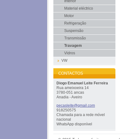
Interior
Material eléctrico
Motor
Refrigeração
Suspensão
Transmissão
Travagem
Vidros
VW
CONTACTOS
Diogo Emanuel Leite Ferreira
Rua ameixoeira 14
3780-051 ancas
Anadia - Aveiro
pecaslei
te@gmail
.com
918250575
Chamada para a rede móvel
nacional
WhatsApp disponível