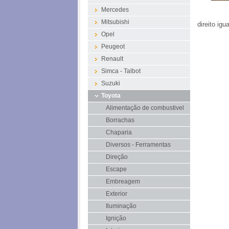
Mercedes
Mitsubishi
direito ig
Opel
Peugeot
Renault
Simca - Talbot
Suzuki
Toyota
Alimentação de combustivel
Borrachas
Chaparia
Diversos - Ferramentas
Direção
Escape
Embreagem
Exterior
Iluminação
Ignição