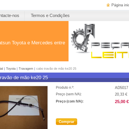
Página inic
ntacte-nos
Termos e Condições
atsun Toyota e Mercedes entre
ial
|
Toyota
|
Travagem
|
cabo travão de mão ke20 25
travão de mão ke20 25
AD5017
Produto n.º:
20,33 €
Preço (sem IVA):
25,00 €
Preço (com IVA):
Comprar