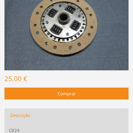
25,00 €
Descrição
C824