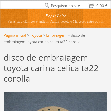
Pesquisar no site
0,00 €
Peças Leite
Peças para clássicos e antigos Datsun Toyota e Mercedes entre outros
Página inicial
>
Toyota
>
Embreagem
>
disco de
embraiagem toyota carina celica ta22 corolla
disco de embraiagem
toyota carina celica ta22
corolla