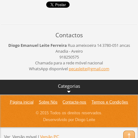
Contactos
Diogo Emanuel Leite Ferreira
Rua ameixoeira 14
3780-051 ancas
Anadia - Aveiro
918250575
Chamada para a rede móvel nacional
WhatsApp disponível
pecaslei
te@gmail
.com
Categorias
Página inicial
Sobre Nós
Contacte-nos
Termos e Condições
© 2015 Todos os direitos reservados.
Desenvolvido por Diogo Leite
Ver:
Versão móvel
|
Versão PC