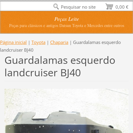
Pesquisar no site
0,00 €
Peças Leite
Peças para clássicos e antigos Datsun Toyota e Mercedes entre outros
Página inicial
|
Toyota
|
Chaparia
|
Guardalamas esquerdo
landcruiser BJ40
Guardalamas esquerdo
landcruiser BJ40