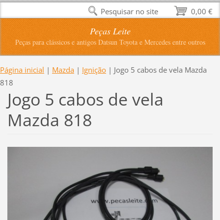
Pesquisar no site
0,00 €
Peças Leite
Peças para clássicos e antigos Datsun Toyota e Mercedes entre outros
Página inicial
|
Mazda
|
Ignição
|
Jogo 5 cabos de vela Mazda
818
Jogo 5 cabos de vela
Mazda 818