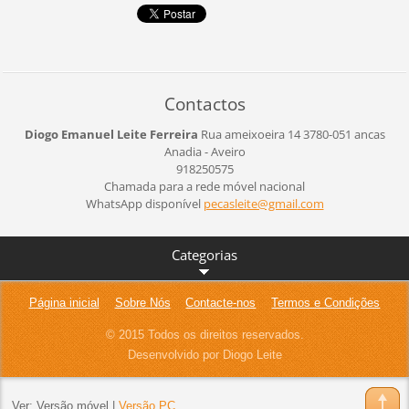
Contactos
Diogo Emanuel Leite Ferreira
Rua ameixoeira 14
3780-051 ancas
Anadia - Aveiro
918250575
Chamada para a rede móvel nacional
WhatsApp disponível
pecaslei
te@gmail
.com
Categorias
Página inicial
Sobre Nós
Contacte-nos
Termos e Condições
© 2015 Todos os direitos reservados.
Desenvolvido por Diogo Leite
Ver:
Versão móvel
|
Versão PC