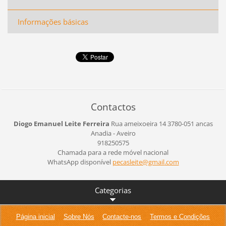
Informações básicas
Contactos
Diogo Emanuel Leite Ferreira
Rua ameixoeira 14
3780-051 ancas
Anadia - Aveiro
918250575
Chamada para a rede móvel nacional
WhatsApp disponível
pecaslei
te@gmail
.com
Categorias
Página inicial
Sobre Nós
Contacte-nos
Termos e Condições