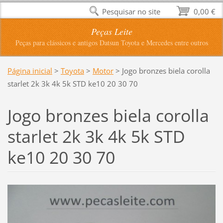
Pesquisar no site
0,00 €
Peças Leite
Peças para clássicos e antigos Datsun Toyota e Mercedes entre outros
Página inicial
>
Toyota
>
Motor
>
Jogo bronzes biela corolla
starlet 2k 3k 4k 5k STD ke10 20 30 70
Jogo bronzes biela corolla
starlet 2k 3k 4k 5k STD
ke10 20 30 70