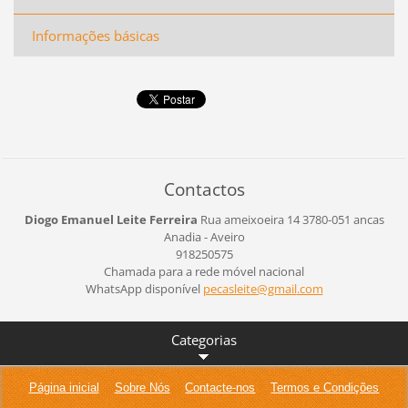
Informações básicas
Contactos
Diogo Emanuel Leite Ferreira
Rua ameixoeira 14
3780-051 ancas
Anadia - Aveiro
918250575
Chamada para a rede móvel nacional
WhatsApp disponível
pecaslei
te@gmail
.com
Categorias
Página inicial
Sobre Nós
Contacte-nos
Termos e Condições