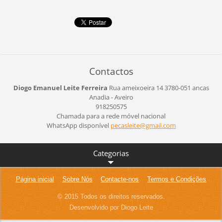
Contactos
Diogo Emanuel Leite Ferreira
Rua ameixoeira 14
3780-051 ancas
Anadia - Aveiro
918250575
Chamada para a rede móvel nacional
WhatsApp disponível
pecaslei
te@gmail
.com
Categorias
Página inicial
Sobre Nós
Contacte-nos
Termos e Condições
© 2015 Todos os direitos reservados.
Desenvolvido por Diogo Leite