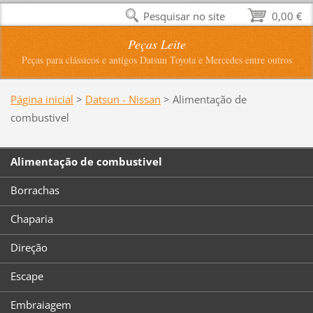
Pesquisar no site
0,00 €
Peças Leite
Peças para clássicos e antigos Datsun Toyota e Mercedes entre outros
Página inicial
>
Datsun - Nissan
>
Alimentação de
combustivel
Alimentação de combustivel
Borrachas
Chaparia
Direção
Escape
Embraiagem