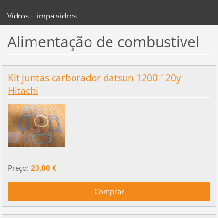
Vidros - limpa vidros
Alimentação de combustivel
Kit juntas carborador datsun 1200 120y
Hitachi
Preço:
20,00 €