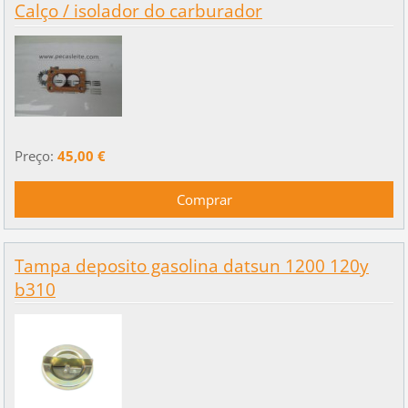
Calço / isolador do carburador
Preço:
45,00 €
Tampa deposito gasolina datsun 1200 120y
b310