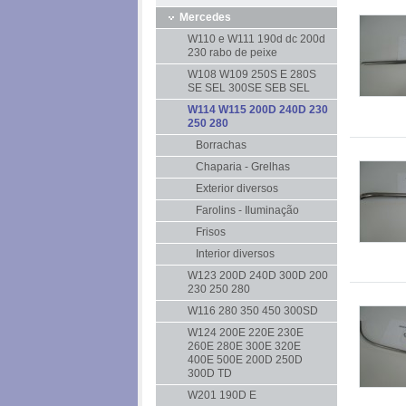
Mercedes
W110 e W111 190d dc 200d
230 rabo de peixe
W108 W109 250S E 280S
SE SEL 300SE SEB SEL
W114 W115 200D 240D 230
250 280
Borrachas
Chaparia - Grelhas
Exterior diversos
Farolins - Iluminação
Frisos
Interior diversos
W123 200D 240D 300D 200
230 250 280
W116 280 350 450 300SD
W124 200E 220E 230E
260E 280E 300E 320E
400E 500E 200D 250D
300D TD
W201 190D E