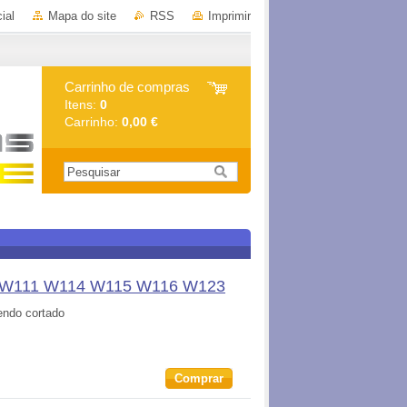
ial
Mapa do site
RSS
Imprimir
Carrinho de compras
Itens:
0
Carrinho:
0,00 €
10 W111 W114 W115 W116 W123
endo cortado
Comprar