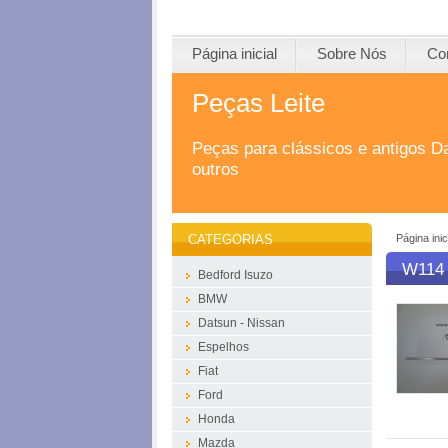
Página inicial
Sobre Nós
Co
Peças Leite
Peças para clássicos e antigos D
outros
Página inic
CATEGORIAS
W114 
Bedford Isuzo
BMW
Datsun - Nissan
Espelhos
Fiat
Ford
Honda
Mazda