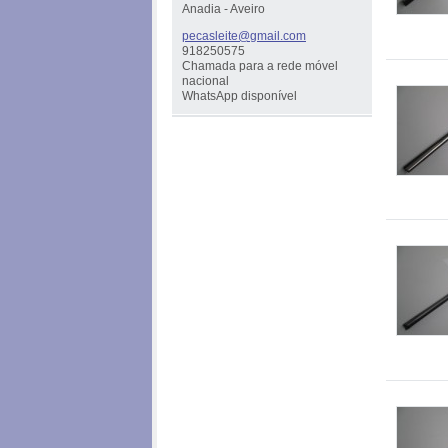
Anadia - Aveiro
pecaslei
te@gmail
.com
918250575
Chamada para a rede móvel
nacional
WhatsApp disponível