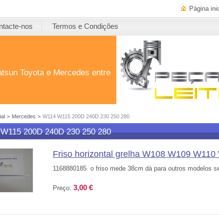
Página inic
ntacte-nos
Termos e Condições
atsun Toyota e Mercedes entre
ial
>
Mercedes
>
W114 W115 200D 240D 230 250 280
W115 200D 240D 230 250 280
Friso horizontal grelha W108 W109 W1
1168880185 o friso mede 38cm dá para outros modelos s
3,00 €
Preço: