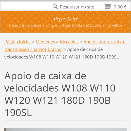
Pesquisar no site
0,00 €
Peças Leite
Peças para clássicos e antigos Datsun Toyota e Mercedes entre outros
Página inicial
>
Mercedes
>
Mecânica
>
Apoios (motor-caixa-
transmissão-charriot-braços)
>
Apoio de caixa de
velocidades W108 W110 W120 W121 180D 190B 190SL
Apoio de caixa de
velocidades W108 W110
W120 W121 180D 190B
190SL