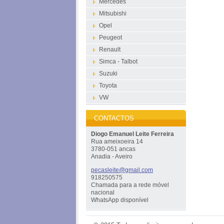
Mercedes
Mitsubishi
Opel
Peugeot
Renault
Simca - Talbot
Suzuki
Toyota
VW
CONTACTOS
Diogo Emanuel Leite Ferreira
Rua ameixoeira 14
3780-051 ancas
Anadia - Aveiro
pecaslei
te@gmail
.com
918250575
Chamada para a rede móvel
nacional
WhatsApp disponível