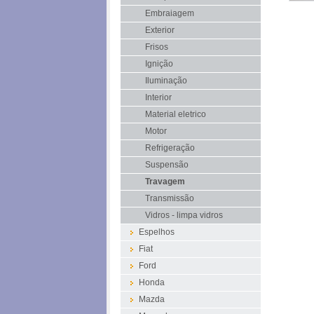
Embraiagem
Exterior
Frisos
Ignição
Iluminação
Interior
Material eletrico
Motor
Refrigeração
Suspensão
Travagem
Transmissão
Vidros - limpa vidros
Espelhos
Fiat
Ford
Honda
Mazda