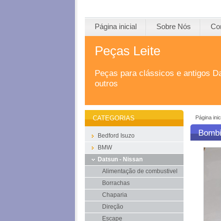
Página inicial
Sobre Nós
Co
Peças Leite
Peças para clássicos e antigos D
outros
Página inic
CATEGORIAS
Bombi
Bedford Isuzo
BMW
Datsun - Nissan
Alimentação de combustivel
Borrachas
Chaparia
Direção
Escape