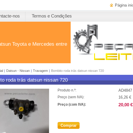
Página inic
ntacte-nos
Termos e Condições
atsun Toyota e Mercedes entre
ial
|
Datsun - Nissan
|
Travagem
|
Bombito roda trás datsun nissan 720
to roda trás datsun nissan 720
AD4847
Produto n.º:
16,26 €
Preço (sem IVA):
20,00 €
Preço (com IVA):
Comprar