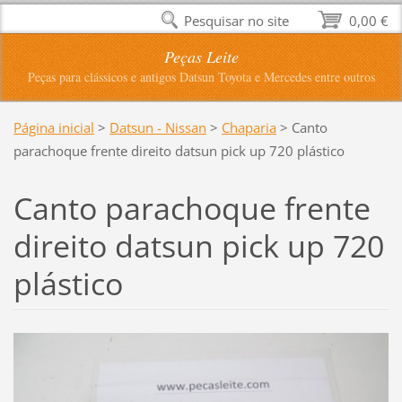
Pesquisar no site
0,00 €
Peças Leite
Peças para clássicos e antigos Datsun Toyota e Mercedes entre outros
Página inicial
>
Datsun - Nissan
>
Chaparia
>
Canto
parachoque frente direito datsun pick up 720 plástico
Canto parachoque frente
direito datsun pick up 720
plástico