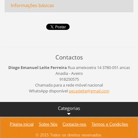
Informações básicas
Contactos
Diogo Emanuel Leite Ferreira
Rua ameixoeira 14
3780-051 ancas
Anadia - Aveiro
918250575
Chamada para a rede móvel nacional
WhatsApp disponível
pecaslei
te@gmail
.com
Categorias
Página inicial
Sobre Nós
Contacte-nos
Termos e Condições
© 2015 Todos os direitos reservados.