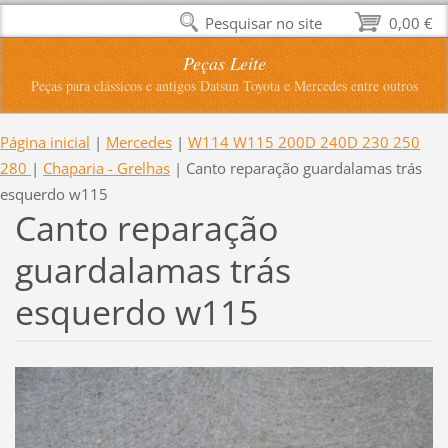
Pesquisar no site
0,00 €
Peças Leite
Peças para clássicos e antigos Datsun Toyota e Mercedes entre outros
Página inicial
|
Mercedes
|
W114 W115 200D 240D 230 250
280
|
Chaparia - Grelhas
|
Canto reparação guardalamas trás
esquerdo w115
Canto reparação
guardalamas trás
esquerdo w115