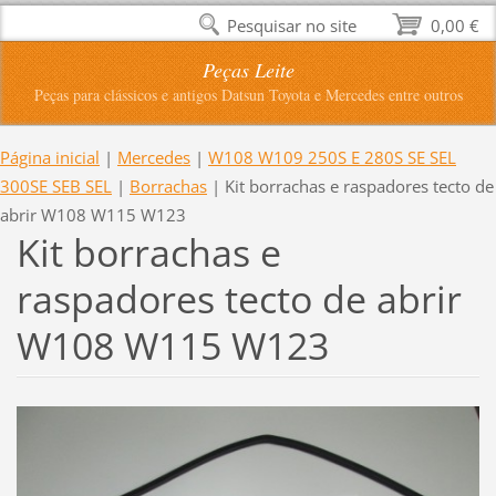
Pesquisar no site
0,00 €
Peças Leite
Peças para clássicos e antigos Datsun Toyota e Mercedes entre outros
Página inicial
|
Mercedes
|
W108 W109 250S E 280S SE SEL
300SE SEB SEL
|
Borrachas
|
Kit borrachas e raspadores tecto de
abrir W108 W115 W123
Kit borrachas e
raspadores tecto de abrir
W108 W115 W123