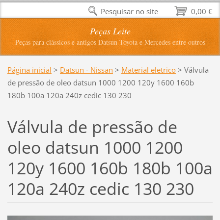
Pesquisar no site
0,00 €
Peças Leite
Peças para clássicos e antigos Datsun Toyota e Mercedes entre outros
Página inicial
>
Datsun - Nissan
>
Material eletrico
>
Válvula
de pressão de oleo datsun 1000 1200 120y 1600 160b
180b 100a 120a 240z cedic 130 230
Válvula de pressão de
oleo datsun 1000 1200
120y 1600 160b 180b 100a
120a 240z cedic 130 230