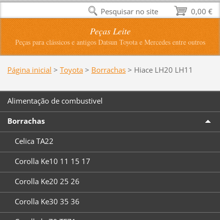
Pesquisar no site
0,00 €
Peças Leite
Peças para clássicos e antigos Datsun Toyota e Mercedes entre outros
Página inicial
>
Toyota
>
Borrachas
>
Hiace LH20 LH11
Alimentação de combustivel
Borrachas
Celica TA22
Corolla Ke10 11 15 17
Corolla Ke20 25 26
Corolla Ke30 35 36